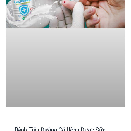
Bệnh Tiểu Đường Có Uống Được Sữa