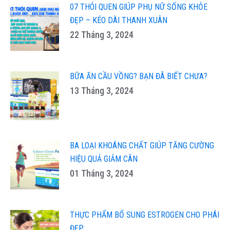
07 THÓI QUEN GIÚP PHỤ NỮ SỐNG KHỎE
ĐẸP – KÉO DÀI THANH XUÂN
22 Tháng 3, 2024
BỮA ĂN CẦU VỒNG? BẠN ĐÃ BIẾT CHƯA?
13 Tháng 3, 2024
BA LOẠI KHOÁNG CHẤT GIÚP TĂNG CƯỜNG
HIỆU QUẢ GIẢM CÂN
01 Tháng 3, 2024
THỰC PHẨM BỔ SUNG ESTROGEN CHO PHÁI
ĐẸP