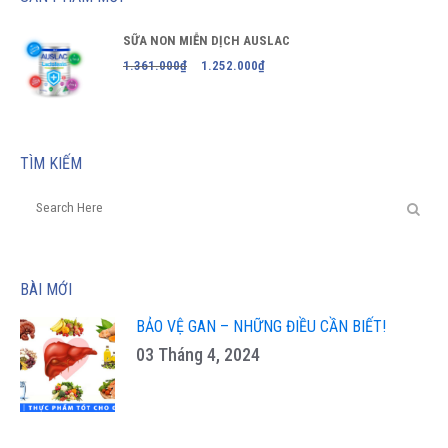
SỮA NON MIỄN DỊCH AUSLAC
1.361.000
₫
1.252.000
₫
TÌM KIẾM
BÀI MỚI
BẢO VỆ GAN – NHỮNG ĐIỀU CẦN BIẾT!
03 Tháng 4, 2024